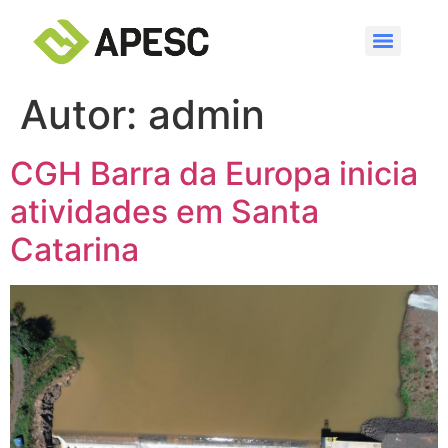
Autor:
admin
CGH Barra da Europa inicia
atividades em Santa
Catarina